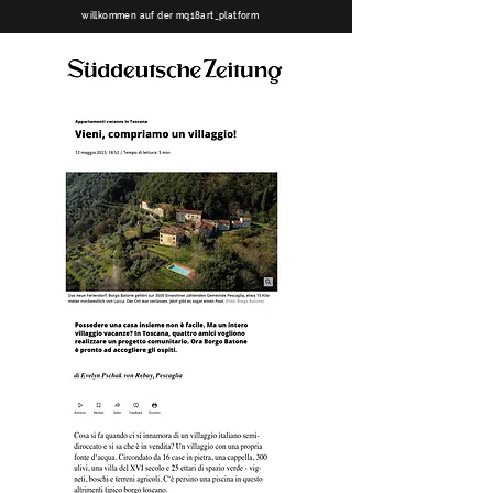
willkommen auf der mq18art_platform