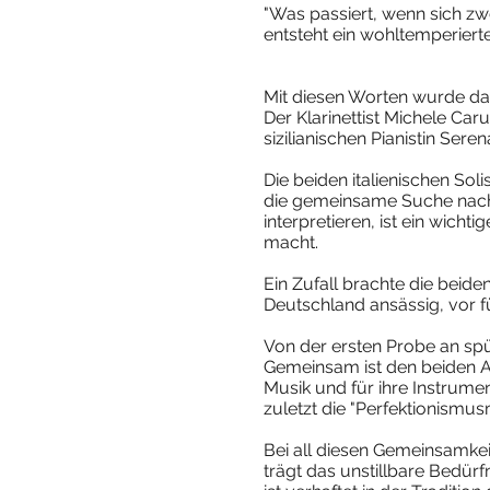
"Was passiert, wenn sich z
entsteht ein wohltemperierte
Mit diesen Worten wurde da
Der Klarinettist Michele Carul
sizilianischen Pianistin Sere
Die beiden italienischen Sol
die gemeinsame Suche nach d
interpretieren, ist ein wic
macht.
Ein Zufall brachte die beid
Deutschland ansässig, vor 
Von der ersten Probe an spü
Gemeinsam ist den beiden A
Musik und für ihre Instrumen
zuletzt die "Perfektionismusm
Bei all diesen Gemeinsamkei
trägt das unstillbare Bedür