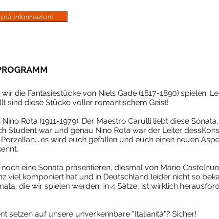
più informazioni
 PROGRAMM
wir die Fantasiestücke von Niels Gade (1817-1890) spielen. L
t sind diese Stücke voller romantischem Geist!
 Nino Rota (1911-1979). Der Maestro Carulli liebt diese Sonata, 
 noch Student war und genau Nino Rota war der Leiter dessKo
 Porzellan....es wird euch gefallen und euch einen neuen Asp
kennt.
r noch eine Sonata präsentieren, diesmal von Mario Castelnu
nz viel komponiert hat und in Deutschland leider nicht so beka
ta, die wir spielen werden, in 4 Sätze, ist wirklich herausfor
t setzen auf unsere unverkennbare "Italianità"? Sicher!