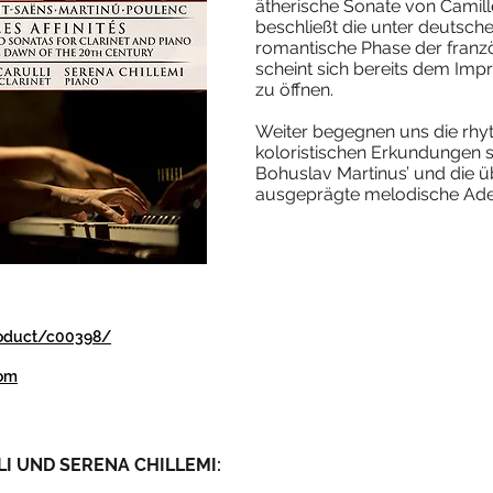
ätherische Sonate von Camill
beschließt die unter deutsch
romantische Phase der franz
scheint sich bereits dem Im
zu öffnen.
Weiter begegnen uns die rh
koloristischen Erkundungen so
Bohuslav Martinus’ und die ü
ausgeprägte melodische Ader
product/c00398/
com
I UND SERENA CHILLEMI: