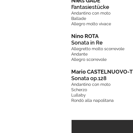
Niels GADE
Fantasiestücke
Andantino con moto
Ballade
Allegro molto vivace
Nino ROTA
Sonata in Re
Allegretto molto scorrevole
Andante
Allegro scorrevole
Mario CASTELNUOVO-
Sonata op.128
Andantino con moto
Scherzo
Lullaby
Rondò alla napolitana