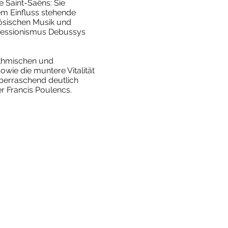
e Saint-Saëns: Sie
em Einfluss stehende
ösischen Musik und
pressionismus Debussys
ythmischen und
wie die muntere Vitalität
berraschend deutlich
 Francis Poulencs.