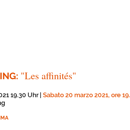
"Les affinités"
ING
:
021 19.30 Uhr |
Sabato 20 marzo 2021, ore 19
ing
MMA