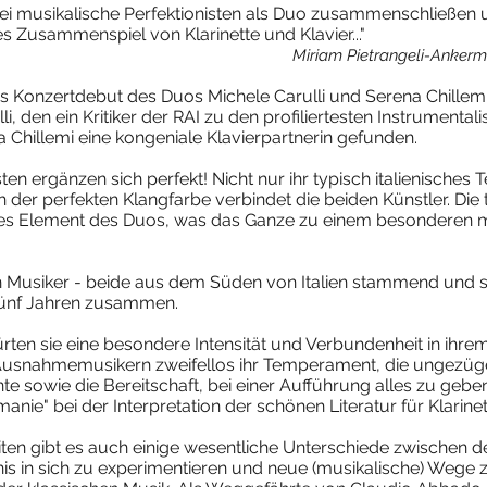
wei musikalische Perfektionisten als Duo zusammenschließen
s Zusammenspiel von Klarinette und Klavier..."
Miriam Pietrangeli-Ankerm
s Konzertdebut des Duos Michele Carulli und Serena Chillem
li, den ein Kritiker der RAI zu den profiliertesten Instrumentalis
na Chillemi eine kongeniale Klavierpartnerin gefunden.
isten ergänzen sich perfekt! Nicht nur ihr typisch italienisch
er perfekten Klangfarbe verbindet die beiden Künstler. Die 
htiges Element des Duos, was das Ganze zu einem besonderen m
en Musiker - beide aus dem Süden von Italien stammend und se
fünf Jahren zusammen.
rten sie eine besondere Intensität und Verbundenheit in ihr
usnahmemusikern zweifellos ihr Temperament, die ungezügel
te sowie die Bereitschaft, bei einer Aufführung alles zu geben
anie" bei der Interpretation der schönen Literatur für Klarinet
ten gibt es auch einige wesentliche Unterschiede zwischen d
fnis in sich zu experimentieren und neue (musikalische) Wege 